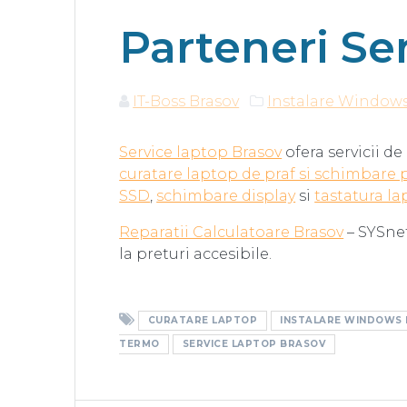
Parteneri Ser
IT-Boss Brasov
Instalare Window
Service laptop Brasov
ofera servicii d
curatare laptop de praf si schimbare
SSD
,
schimbare display
si
tastatura l
Reparatii Calculatoare Brasov
– SYSnet
la preturi accesibile.
CURATARE LAPTOP
INSTALARE WINDOWS
TERMO
SERVICE LAPTOP BRASOV