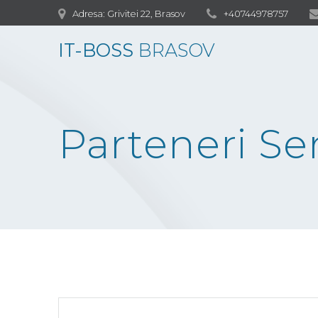
Skip
Adresa: Grivitei 22, Brasov
+40744978757
to
content
IT-BOSS
BRASOV
Parteneri Ser