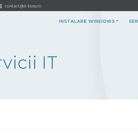
contact@it-boss.ro
INSTALARE WINDOWS
SER
vicii IT