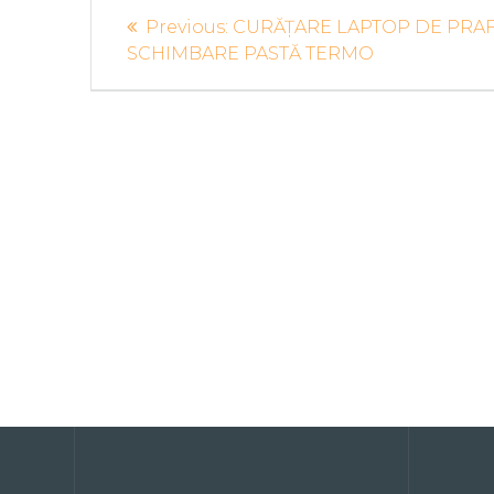
Navigare
Previous
Previous:
CURĂȚARE LAPTOP DE PRAF
în
post:
SCHIMBARE PASTĂ TERMO
articole