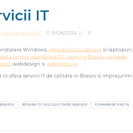
vicii IT
s
Mentenanta PC
19/08/2024
|
0
e instalare Windows,
reparatii calculatoare
si laptopuri,
 pasta termo
,
asamblare PC gaming Brasov
,
upgrade
aptop
, webdesign si
webhosting
.
.ro ofera servicii IT de calitate in Brasov si imprejurimi
 BRASOV
REPARATII CALCULATOARE BRASOV
SCHIMBARE PASTA