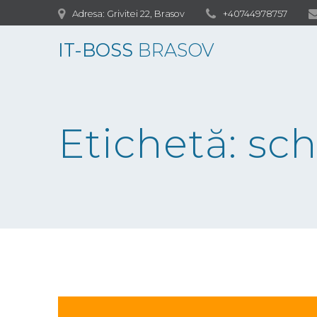
Skip
Adresa: Grivitei 22, Brasov
+40744978757
to
content
IT-BOSS
BRASOV
Etichetă:
sch