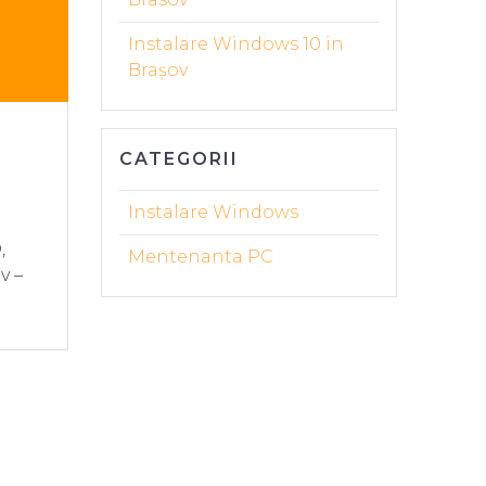
Instalare Windows 10 in
Brașov
CATEGORII
Instalare Windows
,
Mentenanta PC
v –