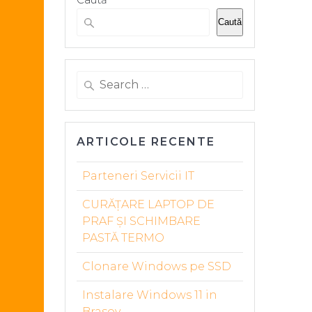
Caută
Search
for:
ARTICOLE RECENTE
Parteneri Servicii IT
CURĂȚARE LAPTOP DE
PRAF ȘI SCHIMBARE
PASTĂ TERMO
Clonare Windows pe SSD
Instalare Windows 11 in
Brasov