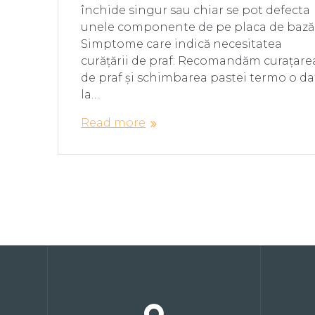
închide singur sau chiar se pot defecta
unele componente de pe placa de bază
Simptome care indică necesitatea
curățării de praf: Recomandăm curațare
de praf și schimbarea pastei termo o da
la…
Read more