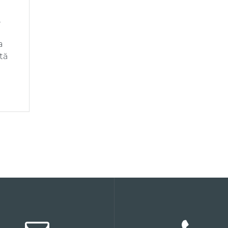
.
a
tă